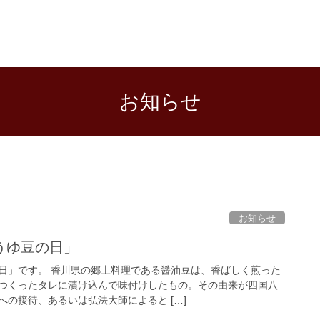
お知らせ
お知らせ
うゆ豆の日」
日」です。 香川県の郷土料理である醤油豆は、香ばしく煎った
つくったタレに漬け込んで味付けしたもの。その由来が四国八
の接待、あるいは弘法大師によると […]