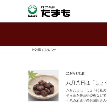
コ
ナ
ン
ビ
テ
ゲ
ン
ー
ツ
シ
へ
ョ
ス
ン
キ
に
ッ
移
HOME
お知らせ
プ
動
2024年8月1日
八月八日は「しょ
八月八日は「しょうゆ豆の
そら豆を醤油や砂糖などで
十八カ所巡りのお遍路さんへ