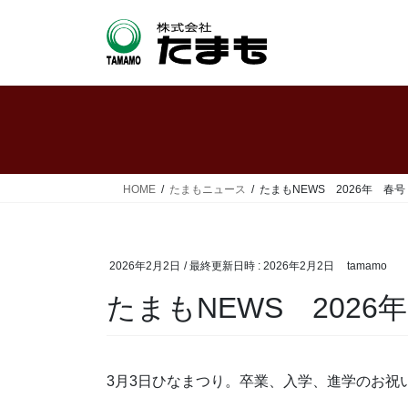
コ
ナ
ン
ビ
テ
ゲ
ン
ー
ツ
シ
へ
ョ
ス
ン
キ
に
ッ
移
HOME
たまもニュース
たまもNEWS 2026年 春号
プ
動
2026年2月2日
/ 最終更新日時 :
2026年2月2日
tamamo
たまもNEWS 2026
3月3日ひなまつり。卒業、入学、進学のお祝