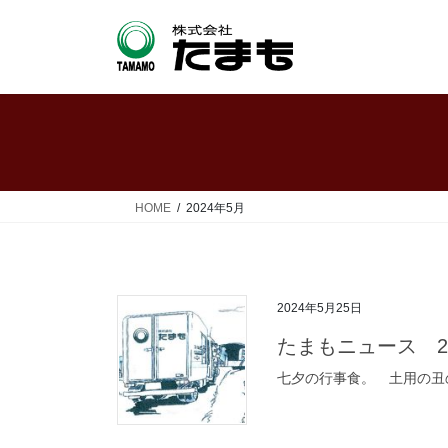
コ
ナ
ン
ビ
テ
ゲ
ン
ー
ツ
シ
へ
ョ
ス
ン
キ
に
ッ
移
HOME
2024年5月
プ
動
2024年5月25日
たまもニュース 2
七夕の行事食。 土用の丑